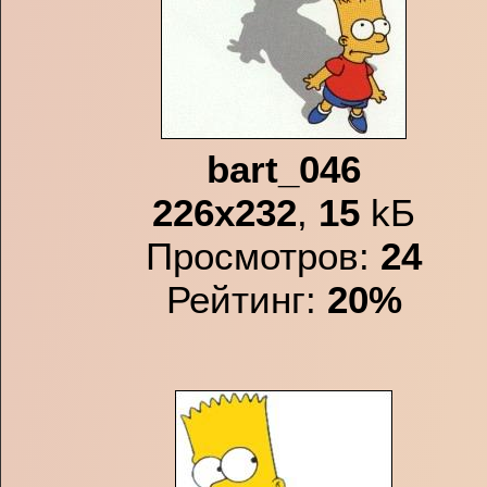
bart_046
226x232
,
15
kБ
Просмотров:
24
Рейтинг:
20%