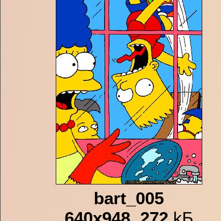
bart_005
640x948
,
272
kБ