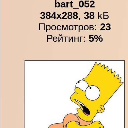
bart_052
384x288
,
38
kБ
Просмотров:
23
Рейтинг:
5%