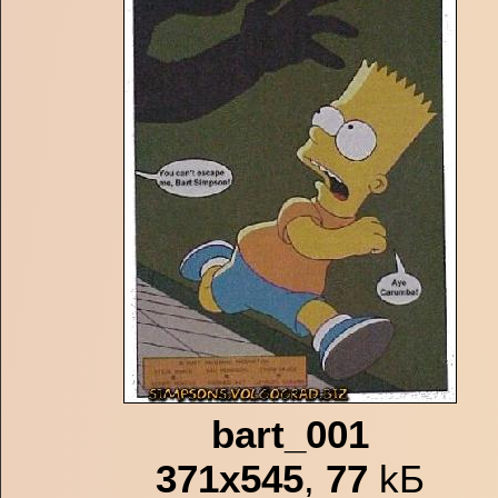
bart_001
371x545
,
77
kБ