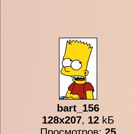
bart_156
128x207
,
12
kБ
Просмотров:
25