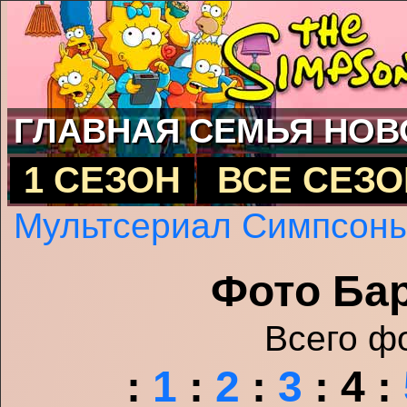
ГЛАВНАЯ
СЕМЬЯ
НОВ
1 СЕЗОН
ВСЕ СЕЗ
Мультсериал Симпсон
Фото Ба
Всего ф
:
1
:
2
:
3
:
4
: