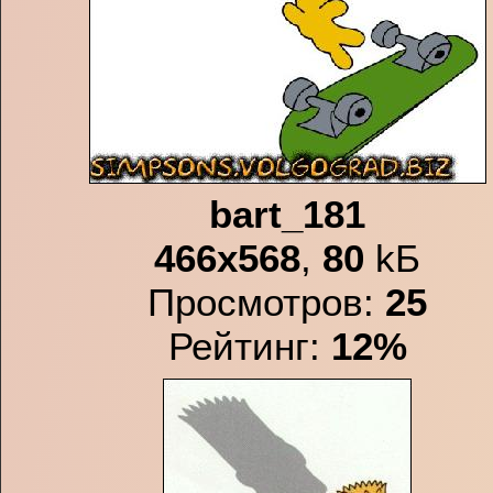
bart_181
466x568
,
80
kБ
Просмотров:
25
Рейтинг:
12%