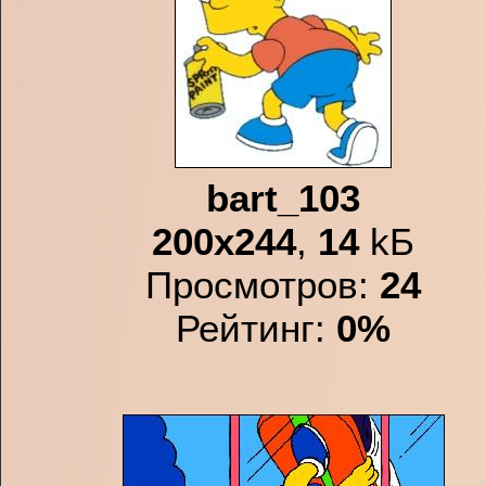
bart_103
200x244
,
14
kБ
Просмотров:
24
Рейтинг:
0%