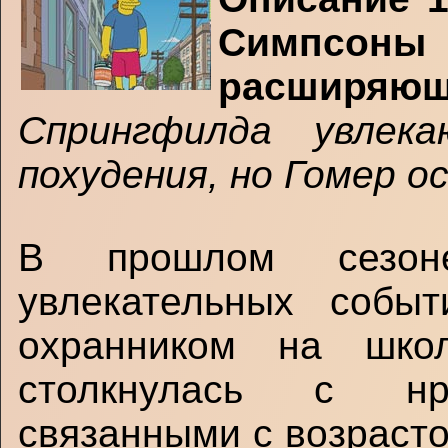
Симпсон
расширяющ
Спрингфилда увлека
похудения, но Гомер 
В прошлом сезон
увлекательных собы
охранником на школ
столкнулась с нр
связанными с возрасто